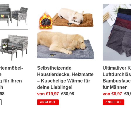
Selbstheizende
Ultimativer
Haustierdecke,
Komfort:
Heizmatte
Luftdurchlässi
–
Bambusfaser
Kuschelige
Boxershort
Wärme
für
für
Männer
deine
Lieblinge!
artenmöbel-
Selbstheizende
Ultimativer 
e
Haustierdecke, Heizmatte
Luftdurchläs
 für Ihren
– Kuschelige Wärme für
Bambusfaser
ch
deine Lieblinge!
für Männer
aler
98
Sonderpreis
von €19,97
Normaler
€30,98
Sonderpreis
von €6,97
Nor
€9,
Preis
Pre
ANGEBOT
ANGEBOT