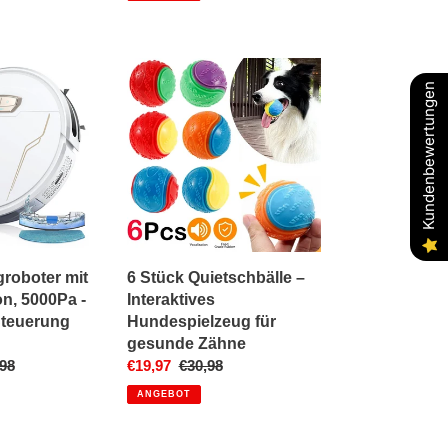
6
Stück
Kundenbewertungen
Quietschbälle
–
Interaktives
Hundespielzeug
für
gesunde
Zähne
roboter mit
6 Stück Quietschbälle –
n, 5000Pa -
Interaktives
 Steuerung
Hundespielzeug für
gesunde Zähne
aler
98
Sonderpreis
€19,97
Normaler
€30,98
Preis
ANGEBOT