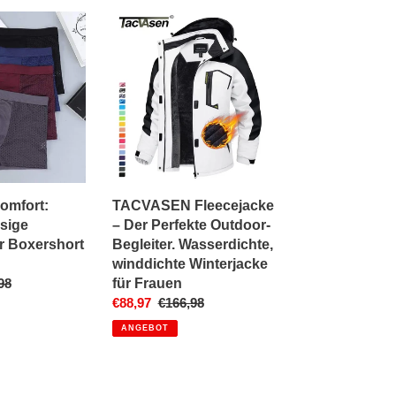
TACVASEN
Fleecejacke
ge
–
Der
Perfekte
Outdoor-
Begleiter.
Wasserdichte,
winddichte
Winterjacke
Komfort:
TACVASEN Fleecejacke
für
sige
– Der Perfekte Outdoor-
Frauen
 Boxershort
Begleiter. Wasserdichte,
winddichte Winterjacke
maler
98
für Frauen
is
Sonderpreis
€88,97
Normaler
€166,98
Preis
ANGEBOT