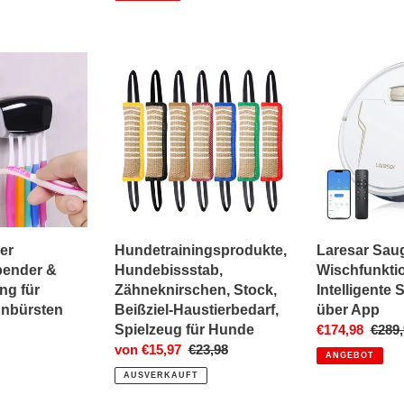
is
Hundetrainingsprodukte,
Laresar
nder
Hundebissstab,
Saugroboter
Zähneknirschen,
mit
Stock,
Wischfunktion,
Beißziel-
5000Pa
Haustierbedarf,
-
Spielzeug
Intelligente
für
Steuerung
Hunde
über
App
er
Hundetrainingsprodukte,
Laresar Saug
pender &
Hundebissstab,
Wischfunktio
ng für
Zähneknirschen, Stock,
Intelligente
hnbürsten
Beißziel-Haustierbedarf,
über App
r
Spielzeug für Hunde
Sonderpreis
€174,98
Norm
€289,
Sonderpreis
von €15,97
Normaler
€23,98
Preis
ANGEBOT
Preis
AUSVERKAUFT