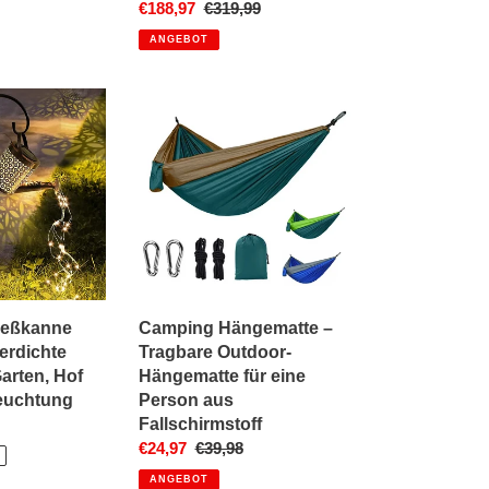
Sonderpreis
€188,97
Normaler
€319,99
Höhenverstellbar
Preis
ANGEBOT
Camping
Hängematte
–
Tragbare
Outdoor-
Hängematte
für
eine
Person
aus
ießkanne
Camping Hängematte –
Fallschirmstoff
erdichte
Tragbare Outdoor-
ng
Garten, Hof
Hängematte für eine
euchtung
Person aus
ler
Fallschirmstoff
Sonderpreis
€24,97
Normaler
€39,98
Preis
ANGEBOT