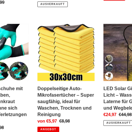
aler
99
Preis
AUSVERKAUFT
huhe
Doppelseitige
LED
Auto-
Solar
Mikrofasertücher
Gießkanne
–
Licht
Super
–
saugfähig,
Wasserdichte
ideal
Laterne
für
für
Waschen,
Garten,
Trocknen
Hof
chuhe mit
Doppelseitige Auto-
LED Solar G
und
und
aben,
Mikrofasertücher – Super
Licht – Wass
Reinigung
Wegbeleuchtu
Unkraut
saugfähig, ideal für
Laterne für 
hne sich
Waschen, Trocknen und
und Wegbel
erletzungen
Reinigung
Sonderpreis
€24,97
Norma
€44,98
Sonderpreis
von €5,97
Normaler
€8,98
Preis
AUSVERKAUFT
maler
98
Preis
ANGEBOT