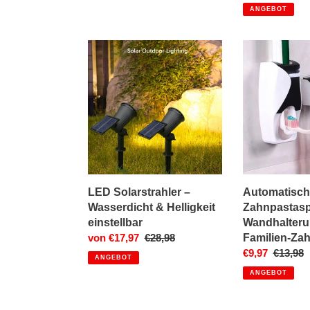
Pre
ANGEBOT
LED
Automatischer
Solarstrahler
Zahnpastaspe
–
&
Wasserdicht
Wandhalterung
&
für
Helligkeit
Familien-
einstellbar
Zahnbürsten
LED Solarstrahler –
Automatisch
Wasserdicht & Helligkeit
Zahnpastas
einstellbar
Wandhalteru
Sonderpreis
von €17,97
Normaler
€28,98
Familien-Za
Preis
Sonderpreis
€9,97
Normale
€13,98
ANGEBOT
Preis
ANGEBOT