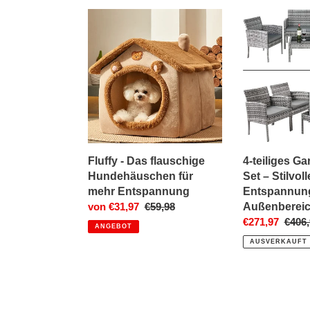
Fluffy
4-
-
teiliges
Das
Gartenmöbel-
flauschige
Set
Hundehäuschen
–
für
Stilvolle
mehr
Entspannung
Entspannung
für
Ihren
Außenbereich
Fluffy - Das flauschige
4-teiliges G
Hundehäuschen für
Set – Stilvoll
mehr Entspannung
Entspannung
Sonderpreis
von €31,97
Normaler
€59,98
Außenberei
Preis
Sonderpreis
€271,97
Norm
€406,
ANGEBOT
Preis
AUSVERKAUFT