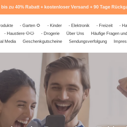
 bis zu 40% Rabatt + kostenloser Versand + 90 Tage Rückg
rodukte
- Garten 🌻
- Kinder
- Elektronik
- Freizeit
- Ha
- Haustiere 🐶🐱
- Drogerie
Über Uns
Häufige Fragen und
al Media
Geschenkgutscheine
Sendungsverfolgung
Impre