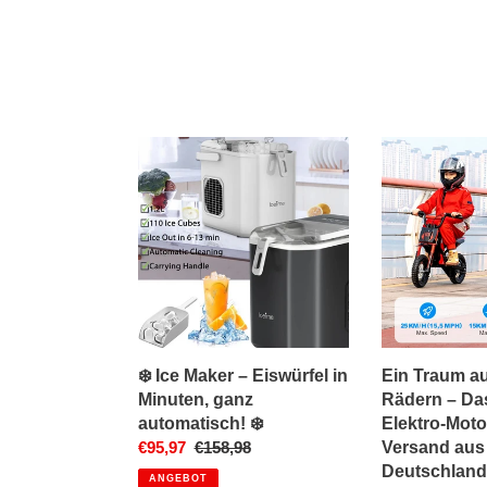
❄️
Ein
Ice
Traum
Maker
auf
–
zwei
Eiswürfel
Rädern
in
–
Minuten,
Das
ganz
Kinder
automatisch!
Elektro-
❄️
Motorrad
❄️ Ice Maker – Eiswürfel in
Ein Traum au
-
Minuten, ganz
Rädern – Da
Versand
automatisch! ❄️
Elektro-Moto
aus
Sonderpreis
€95,97
Normaler
€158,98
Versand aus
Deutschland
Preis
Deutschland
ANGEBOT