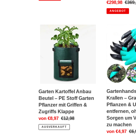
Sonderpreis
€298,98
Norm
€369,
Preis
ANGEBOT
Garten
Gartenhandsc
Kartoffel
mit
Anbau
Krallen
Beutel
–
–
Graben,
PE
Pflanzen
Stoff
&
Garten
Unkraut
Pflanzer
entfernen,
mit
ohne
Gartenhands
Garten Kartoffel Anbau
Griffen
sich
Krallen – Gr
Beutel – PE Stoff Garten
&
Sorgen
Pflanzen & 
Pflanzer mit Griffen &
Zugriffs
um
entfernen, o
Zugriffs Klappe
Klappe
Verletzungen
Sorgen um V
Sonderpreis
von €8,97
Normaler
€12,98
zu
zu machen
Preis
machen
AUSVERKAUFT
Sonderpreis
von €4,97
Nor
€6,