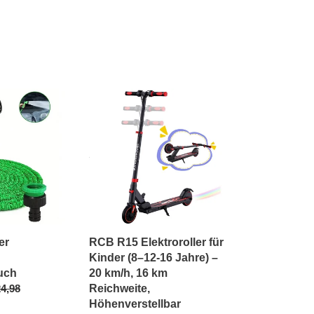
RCB
R15
h
Elektroroller
für
Kinder
(8–
12-
16
Jahre)
–
er
RCB R15 Elektroroller für
20
Kinder (8–12-16 Jahre) –
km/h,
uch
20 km/h, 16 km
16
rmaler
4,98
Reichweite,
km
eis
Höhenverstellbar
Reichweite,