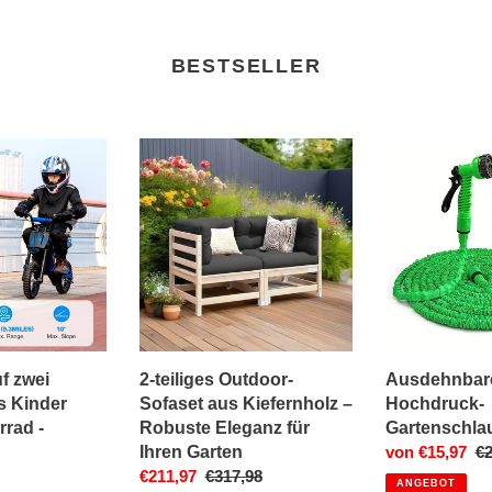
BESTSELLER
2-
Ausdehnbarer
teiliges
Hochdruck-
Outdoor-
Gartenschlauc
Sofaset
aus
Kiefernholz
–
Robuste
Eleganz
für
f zwei
2-teiliges Outdoor-
Ausdehnbar
Ihren
s Kinder
Sofaset aus Kiefernholz –
Hochdruck-
Garten
rrad -
Robuste Eleganz für
Gartenschla
Ihren Garten
Sonderpreis
von €15,97
No
€2
Sonderpreis
€211,97
Normaler
€317,98
Pr
ANGEBOT