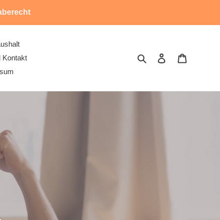
aberecht
ushalt
Suchen
Einloggen
Warenkor
 Kontakt
ssum